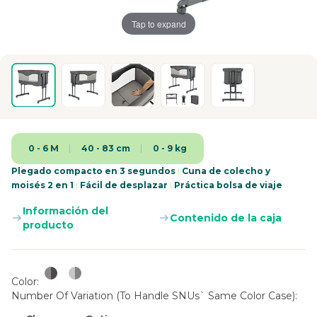
Tap to expand
0 - 6 M
40 - 83 cm
0 - 9 kg
Plegado compacto en 3 segundos
|
Cuna de colecho y
moisés 2 en 1
|
Fácil de desplazar
|
Práctica bolsa de viaje
Información del
Contenido de la caja
producto
Color
Number Of Variation (to Handle SNUs` Same Color Case)