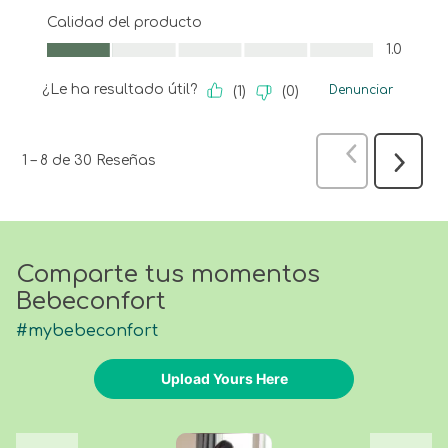
Calidad del producto
Calidad del producto, 1.0 de 5
1.0
¿Le ha resultado útil?
Denunciar
(
1
)
(
0
)
Anterior
Res
1
–
8 de 30
Reseñas
Siguien
Reseña
Comparte tus momentos
Bebeconfort
#mybebeconfort
Upload Yours Here
Media Carousel
Carousel with product photos. Use the previous and next buttons 