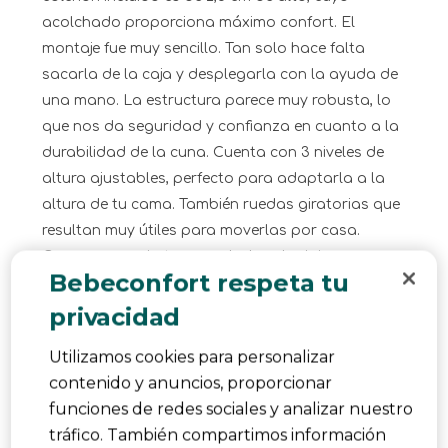
acolchado proporciona máximo confort. El
montaje fue muy sencillo. Tan solo hace falta
sacarla de la caja y desplegarla con la ayuda de
una mano. La estructura parece muy robusta, lo
que nos da seguridad y confianza en cuanto a la
durabilidad de la cuna. Cuenta con 3 niveles de
altura ajustables, perfecto para adaptarla a la
altura de tu cama. También ruedas giratorias que
resultan muy útiles para moverlas por casa.
Como accesorio trae una bolsa de viaje para
Bebeconfort respeta tu
poder guardarla. El tejido con malla transpirable
regula la temperatura y es muy sencillo de
privacidad
desmontar y lavarlo en lavadora.
Utilizamos cookies para personalizar
Sí, Recomiendo este producto.
contenido y anuncios, proporcionar
funciones de redes sociales y analizar nuestro
tráfico. También compartimos información