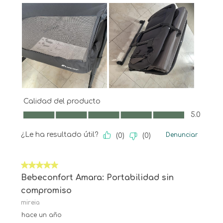
Calidad del producto
Calidad del producto, 5.0 de 5
5.0
¿Le ha resultado útil?
Denunciar
(
0
)
(
0
)
5 de 5 estrellas.
Bebeconfort Amara: Portabilidad sin
compromiso
mireia
hace un año