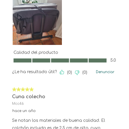
Calidad del producto
Calidad del producto, 5.0 de 5
5.0
¿Le ha resultado útil?
Denunciar
(
0
)
(
0
)
5 de 5 estrellas.
Cuna colecho
Mcc46
hace un año
Se notan los materiales de buena calidad. El
colchón incluido es de 2,5 cm de alto, cuyo