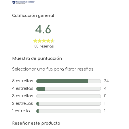
Calificación general
4.6
30 reseñas
Muestra de puntuación
Seleccionar una fila para filtrar reseñas.
5 estrellas
estrellas
24
24 reseñas c
4 estrellas
estrellas
4
4 reseñas co
3 estrellas
estrellas
0
0 reseñas co
2 estrellas
estrellas
1
1 reseña con
1 estrella
estrellas
1
1 reseña con 
Reseñar este producto