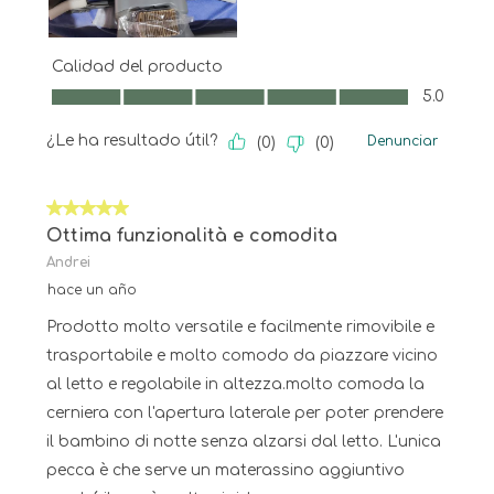
Calidad del producto
Calidad del producto, 5.0 de 5
5.0
¿Le ha resultado útil?
Denunciar
(
0
)
(
0
)
5 de 5 estrellas.
Ottima funzionalità e comodita
Andrei
hace un año
Prodotto molto versatile e facilmente rimovibile e
trasportabile e molto comodo da piazzare vicino
al letto e regolabile in altezza.molto comoda la
cerniera con l'apertura laterale per poter prendere
il bambino di notte senza alzarsi dal letto. L'unica
pecca è che serve un materassino aggiuntivo