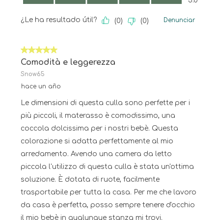
5.0
¿Le ha resultado útil?
Denunciar
(
0
)
(
0
)
5 de 5 estrellas.
Comodità e leggerezza
Snow65
hace un año
Le dimensioni di questa culla sono perfette per i
più piccoli, il materasso è comodissimo, una
coccola dolcissima per i nostri bebè. Questa
colorazione si adatta perfettamente al mio
arredamento. Avendo una camera da letto
piccola l'utilizzo di questa culla è stata un'ottima
soluzione. È dotata di ruote, facilmente
trasportabile per tutta la casa. Per me che lavoro
da casa è perfetta, posso sempre tenere d'occhio
il mio bebè in qualunque stanza mi trovi.