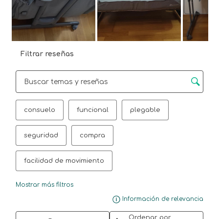
Sigui
Filtrar reseñas
Región de búsqueda de temas y reseñas
consuelo
funcional
plegable
seguridad
compra
facilidad de movimiento
Mostrar más filtros
Mue
Información de relevancia
Ordenar por