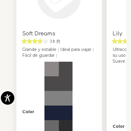
⏱️ 3-
second
compact
fold 🪶
Soft Dreams
Lily
Easy
3.8
(9)
to
Grande y estable
|
Ideal para viajar
|
Ultraco
move
Fácil de guardar
|
su uso
|
F
Suave y
🧳
Handy
travel
bag At
home
or on
Color
your
travels,
Color