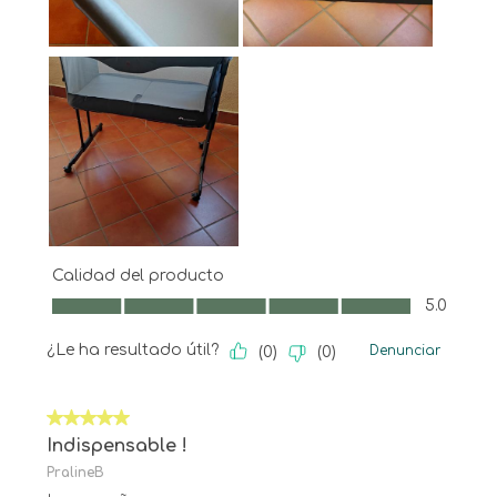
Calidad del producto
Calidad del producto, 5.0 de 5
5.0
¿Le ha resultado útil?
Denunciar
(
0
)
(
0
)
5 de 5 estrellas.
Indispensable !
PralineB