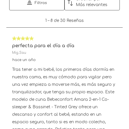
Filtros
Más relevantes
1
1
–
8 de 30
Reseñas
a
8
de
5 de 5 estrellas.
30
Reseñas.
perfecta para el día a día
Mig.Sau
hace un año
Tras tener a mi bebé, los primeros días dormía en
nuestra cama, es muy cómodo para vigilar pero
una vez empieza a moverse más, es más seguro y
tranquilizador, que tenga su propio espacio. Este
modelo de cuna Bebeconfort Amara 2-en-1 Co-
sleeper & Bassinet - Tinted Grey ofrece un
descanso y confort al bebé, estando en un
espacio seguro, tanto si es en modo colecho,