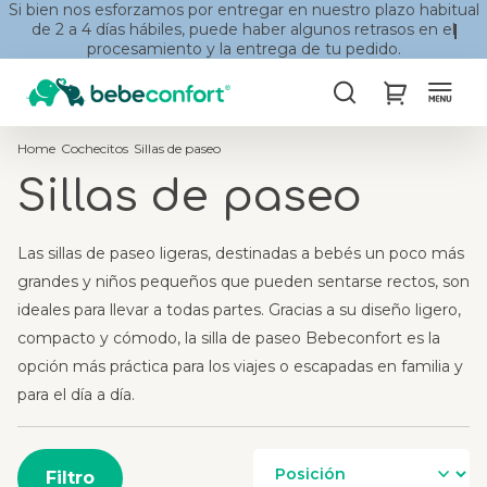
Si bien nos esforzamos por entregar en nuestro plazo habitual
de 2 a 4 días hábiles, puede haber algunos retrasos en el
procesamiento y la entrega de tu pedido.
Buscar
My Cart
Home
Cochecitos
Sillas de paseo
Sillas de paseo
Las sillas de paseo ligeras, destinadas a bebés un poco más
grandes y niños pequeños que pueden sentarse rectos, son
ideales para llevar a todas partes. Gracias a su diseño ligero,
compacto y cómodo, la silla de paseo Bebeconfort es la
opción más práctica para los viajes o escapadas en familia y
para el día a día.
Filtro