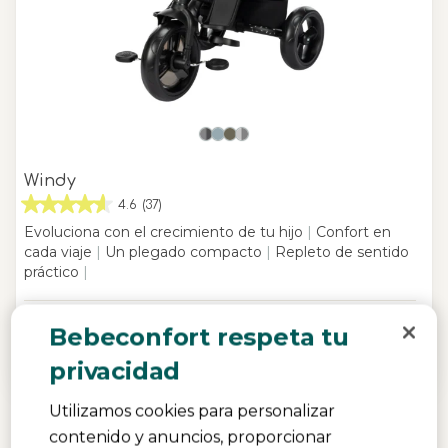
Windy
4.6
(37)
Evoluciona con el crecimiento de tu hijo
|
Confort en
cada viaje
|
Un plegado compacto
|
Repleto de sentido
práctico
|
-25%
104,99 €
Bebeconfort respeta tu
139,99 €
Precio original
privacidad
Disponible
Utilizamos cookies para personalizar
contenido y anuncios, proporcionar