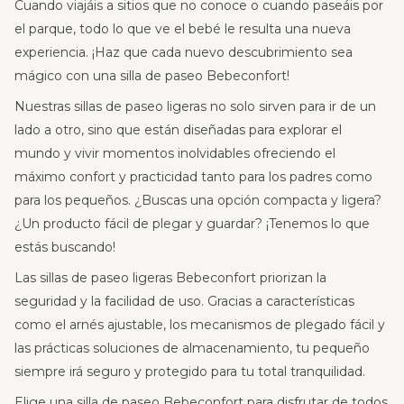
Graph
Cuando viajáis a sitios que no conoce o cuando paseáis por
el parque, todo lo que ve el bebé le resulta una nueva
dezen
experiencia. ¡Haz que cada nuevo descubrimiento sea
Danke
mágico con una silla de paseo Bebeconfort!
für e
Nuestras sillas de paseo ligeras no solo sirven para ir de un
Alltag
lado a otro, sino que están diseñadas para explorar el
bissc
mundo y vivir momentos inolvidables ofreciendo el
mach
máximo confort y practicidad tanto para los padres como
revie
para los pequeños. ¿Buscas una opción compacta y ligera?
🌸 
¿Un producto fácil de plegar y guardar? ¡Tenemos lo que
estás buscando!
Las sillas de paseo ligeras Bebeconfort priorizan la
seguridad y la facilidad de uso. Gracias a características
como el arnés ajustable, los mecanismos de plegado fácil y
las prácticas soluciones de almacenamiento, tu pequeño
siempre irá seguro y protegido para tu total tranquilidad.
Elige una silla de paseo Bebeconfort para disfrutar de todos