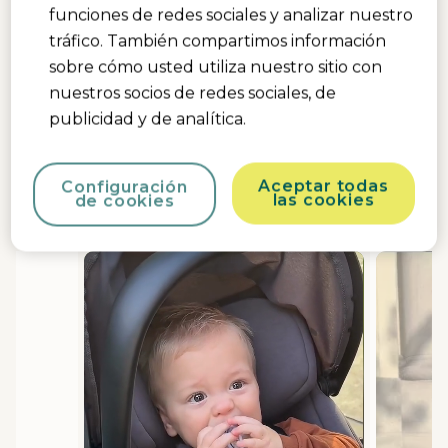
funciones de redes sociales y analizar nuestro
tráfico. También compartimos información
sobre cómo usted utiliza nuestro sitio con
Comparte tus momentos
nuestros socios de redes sociales, de
Bebeconfort
publicidad y de analítica.
#mybebeconfort
Aceptar todas
Configuración
Upload Yours Here
las cookies
de cookies
Media Carousel
Carousel with product photos. Use the previous and next buttons 