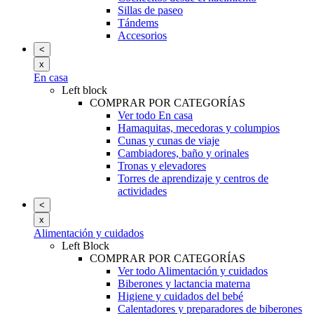
Sillas de paseo
Tándems
Accesorios
<
x
En casa
Left block
COMPRAR POR CATEGORÍAS
Ver todo En casa
Hamaquitas, mecedoras y columpios
Cunas y cunas de viaje
Cambiadores, baño y orinales
Tronas y elevadores
Torres de aprendizaje y centros de
actividades
<
x
Alimentación y cuidados
Left Block
COMPRAR POR CATEGORÍAS
Ver todo Alimentación y cuidados
Biberones y lactancia materna
Higiene y cuidados del bebé
Calentadores y preparadores de biberones