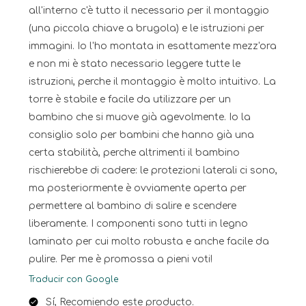
all'interno c'è tutto il necessario per il montaggio
(una piccola chiave a brugola) e le istruzioni per
immagini. Io l'ho montata in esattamente mezz'ora
e non mi è stato necessario leggere tutte le
istruzioni, perche il montaggio è molto intuitivo. La
torre è stabile e facile da utilizzare per un
bambino che si muove già agevolmente. Io la
consiglio solo per bambini che hanno già una
certa stabilità, perche altrimenti il bambino
rischierebbe di cadere: le protezioni laterali ci sono,
ma posteriormente è ovviamente aperta per
permettere al bambino di salire e scendere
liberamente. I componenti sono tutti in legno
laminato per cui molto robusta e anche facile da
pulire. Per me è promossa a pieni voti!
Traducir con Google
Sí, Recomiendo este producto.