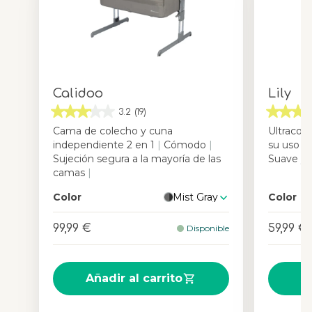
Calidoo
Lily
3.2
(19)
Cama de colecho y cuna
Ultraco
independiente 2 en 1
|
Cómodo
|
su uso
|
F
Sujeción segura a la mayoría de las
Suave y
camas
|
Color
Mist Gray
Color
99,99 €
59,99 €
Disponible
Añadir al carrito
A