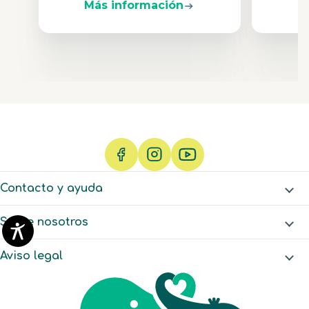
Más información
M
Contacto y ayuda
Sobre nosotros
Aviso legal