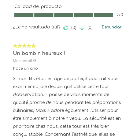
Calidad del producto
Calidad del producto, 5.0 de 5
5.0
¿Le ha resultado útil?
Denunciar
(
0
)
(
0
)
5 de 5 estrellas.
Un bambin heureux !
Marionndl78
hace un año
Si mon fils était en âge de parler, il pourrait vous
exprimer sa joie depuis qu'il utilise cette tour
d'observation. Il passe de vrais moments de
qualité proche de nous pendant les préparations
culinaires, Mais il adore également l'utiliser pour
être simplement à notre niveau. La sécurité est en
prioritaire chez nous, cette tour est très bien
conçu, stable. Concernant l'esthétique, elles se