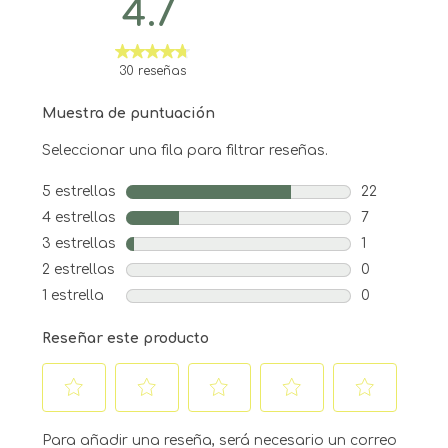
4.7
30 reseñas
Muestra de puntuación
Seleccionar una fila para filtrar reseñas.
5 estrellas
estrellas
22
22 reseñas c
4 estrellas
estrellas
7
7 reseñas co
3 estrellas
estrellas
1
1 reseña con
2 estrellas
estrellas
0
0 reseñas co
1 estrella
estrellas
0
0 reseñas co
Reseñar este producto
Seleccionar
Seleccionar
Seleccionar
Seleccionar
Seleccionar
para
para
para
para
para
Para añadir una reseña, será necesario un correo