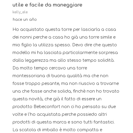
Reseñas.
utile e facile da maneggiare
kelly_ele
hace un año
Ho acquistato questa torre per lasciarla a casa
dei nonni perche a casa ho già una torre simile e
mio figlio la utilizza spesso. Devo dire che questo
modello mi ha lasciata particolarmente sorpresa
dalla leggerezza ma allo stesso tempo solidità.
Da molto tempo cercavo una torre
montessoriana di buona qualità ma che non
fosse troppo pesante, ma non riuscivo a trovarne
una che fosse anche solida, finchè non ho trovato
questa novità, che già il fatto di essere un
prodotto Bebeconfort non ci ho pensato su due
volte e l'ho acquistata perche possiedo altri
prodotti di questa marca e sono tutti fantastici.
La scatola di imballo è molto compatta e