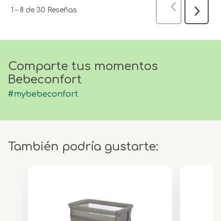
Anterior
Res
1
–
8 de 30
Reseñas
Siguien
Reseña
Comparte tus momentos
Bebeconfort
#mybebeconfort
También podría gustarte: