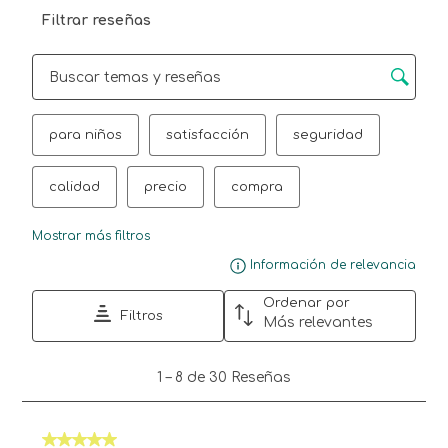
Filtrar reseñas
Región de búsqueda de temas y reseñas
para niños
satisfacción
seguridad
calidad
precio
compra
Mostrar más filtros
Mue
Información de relevancia
Ordenar por
Filtros
Más relevantes
1
1
–
8 de 30
Reseñas
a
8
de
5 de 5 estrellas.
30