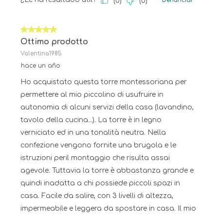
Denunciar
(
0
)
(
0
)
5 de 5 estrellas.
Ottimo prodotto
Valentina1985
hace un año
Ho acquistato questa torre montessoriana per
permettere al mio piccolino di usufruire in
autonomia di alcuni servizi della casa (lavandino,
tavolo della cucina...). La torre è in legno
verniciato ed in una tonalità neutra. Nella
confezione vengono fornite una brugola e le
istruzioni peril montaggio che risulta assai
agevole. Tuttavia la torre è abbastanza grande e
quindi inadatta a chi possiede piccoli spazi in
casa. Facile da salire, con 3 livelli di altezza,
impermeabile e leggera da spostare in casa. Il mio