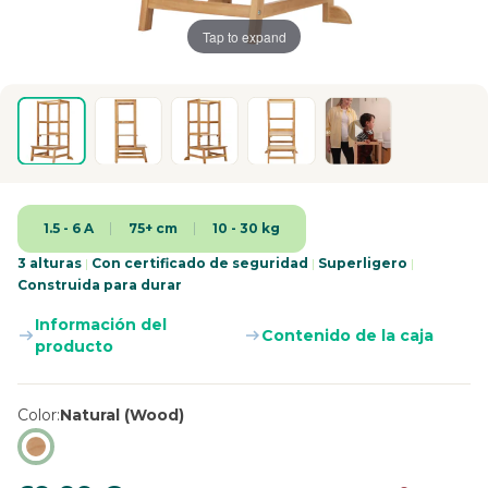
Tap to expand
1.5 - 6 A
75+ cm
10 - 30 kg
3 alturas
|
Con certificado de seguridad
|
Superligero
|
Construida para durar
Información del
Contenido de la caja
producto
Color
Natural (Wood)