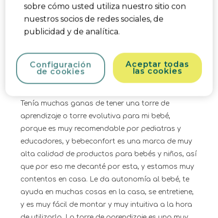
3.0
sobre cómo usted utiliza nuestro sitio con
nuestros socios de redes sociales, de
¿Le ha resultado útil?
Denunciar
(
0
)
(
0
)
publicidad y de analítica.
5 de 5 estrellas.
Una torre evolutiva-aprendizaje increíble
Aceptar todas
Configuración
las cookies
de cookies
Miriam Ju
hace un año
Tenía muchas ganas de tener una torre de
aprendizaje o torre evolutiva para mi bebé,
porque es muy recomendable por pediatras y
educadores, y bebeconfort es una marca de muy
alta calidad de productos para bebés y niños, así
que por eso me decanté por esta, y estamos muy
contentos en casa. Le da autonomía al bebé, te
ayuda en muchas cosas en la casa, se entretiene,
y es muy fácil de montar y muy intuitiva a la hora
de utilizarla. La torre de aprendizaje es una muy