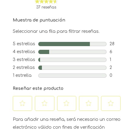
37 reseñas
Muestra de puntuación
Seleccionar una fila para filtrar reseñas.
5 estrellas
estrellas
28
28 reseñas c
4 estrellas
estrellas
6
6 reseñas co
3 estrellas
estrellas
1
1 reseña con
2 estrellas
estrellas
2
2 reseñas co
1 estrella
estrellas
0
0 reseñas co
Reseñar este producto
Seleccionar
Seleccionar
Seleccionar
Seleccionar
Seleccionar
para
para
para
para
para
Para añadir una reseña, será necesario un correo
calificar
calificar
calificar
calificar
calificar
electrónico válido con fines de verificación
el
el
el
el
el