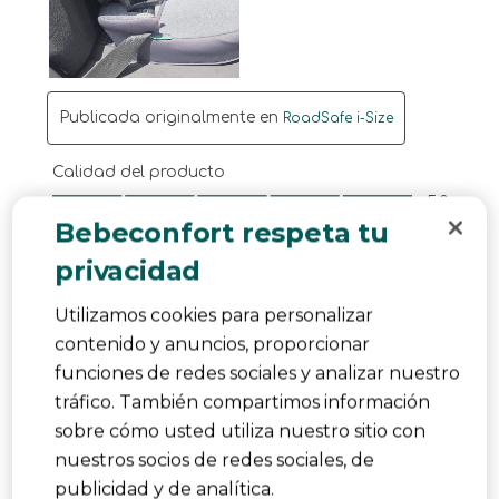
Publicada originalmente en
RoadSafe i-Size
Calidad del producto
Calidad del producto, 5.0 de 5
5.0
Bebeconfort respeta tu
¿Le ha resultado útil?
Denunciar
(
0
)
(
0
)
privacidad
Utilizamos cookies para personalizar
4 de 5 estrellas.
Un buen compromiso entre calidad y
contenido y anuncios, proporcionar
precio
funciones de redes sociales y analizar nuestro
Robyesit
tráfico. También compartimos información
hace un año
sobre cómo usted utiliza nuestro sitio con
nuestros socios de redes sociales, de
Lo que más nos ha gustado es lo fácil que se
publicidad y de analítica.
pliega y lo poco que ocupa. No pesa casi nada,