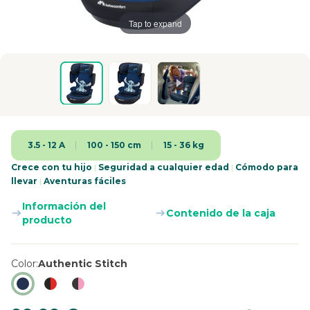
Tap to expand
3.5 - 12 A
100 - 150 cm
15 - 36 kg
Crece con tu hijo
|
Seguridad a cualquier edad
|
Cómodo para
llevar
|
Aventuras fáciles
Información del
Contenido de la caja
producto
Color
Authentic Stitch