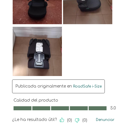
Publicada originalmente en
RoadSafe i-Size
Calidad del producto
Calidad del producto, 5.0 de 5
5.0
¿Le ha resultado útil?
Denunciar
(
0
)
(
0
)