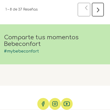
Anterior
Res
1
–
8 de 37
Reseñas
Siguien
Reseña
Comparte tus momentos
Bebeconfort
#mybebeconfort