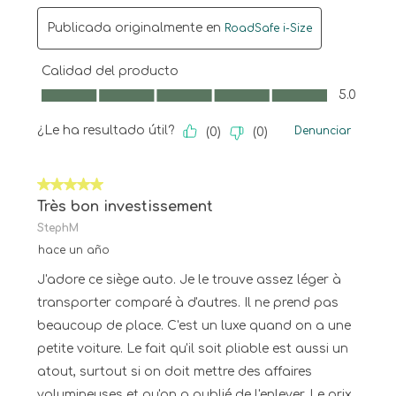
Publicada originalmente en
RoadSafe i-Size
Calidad del producto
Calidad del producto, 5.0 de 5
5.0
¿Le ha resultado útil?
Denunciar
(
0
)
(
0
)
5 de 5 estrellas.
Très bon investissement
StephM
hace un año
J'adore ce siège auto. Je le trouve assez léger à
transporter comparé à d'autres. Il ne prend pas
beaucoup de place. C'est un luxe quand on a une
petite voiture. Le fait qu'il soit pliable est aussi un
atout, surtout si on doit mettre des affaires
volumineuses et qu'on a oublié de l'enlever. Le prix