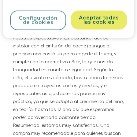
así que es perfecta para moverla entre coches o
guardarla sin problema, algo clave en nuestro
Aceptar todas
Configuración
las cookies
de cookies
caso, ya que la usamos solo de forma esporádica
cuando viene de visita mi sobrina. Ha cumplido
nuestras expectativas. Es bastante fácil de
instalar con el cinturón del coche (aunque al
principio nos costó un poco cogerle el truco), y
cumple con la normativa i-Size, lo que nos da
tranquilidad en cuanto a seguridad. Según la
niña, el asiento es cómodo, hasta ahora lo hemos
probado en trayectos cortos y medios, y el
reposacabezas ajustable nos parece muy
práctico, ya que se adapta al crecimiento del niño,
en teoría, hasta los 12 año así que esperamos
poder aprovecharla bastante tiempo.
Resumiendo: estamos muy satisfechos. Una
compra muy recomendable para quienes buscan