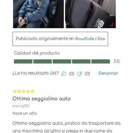
Publicada originalmente en
RoadSafe i-Size
Calidad del producto
Calidad del producto, 5.0 de 5
5.0
¿Le ha resultado útil?
Denunciar
(
0
)
(
0
)
5 de 5 estrellas.
Ottimo seggiolino auto
mariaj182
hace un año
Ottimo seggiolino auto, pratico da trasportare da
una macchina all’altra si piega in due come da