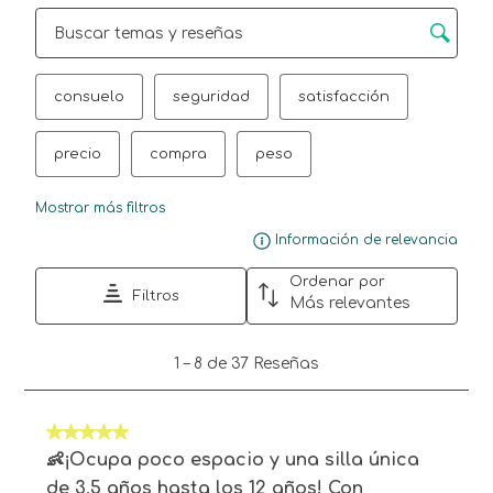
Región de búsqueda de temas y reseñas
consuelo
seguridad
satisfacción
precio
compra
peso
Mostrar más filtros
Mue
Información de relevancia
Ordenar por
Filtros
Más relevantes
1
1
–
8 de 37
Reseñas
a
8
de
5 de 5 estrellas.
37
Reseñas.
👶¡Ocupa poco espacio y una silla única
de 3,5 años hasta los 12 años! Con