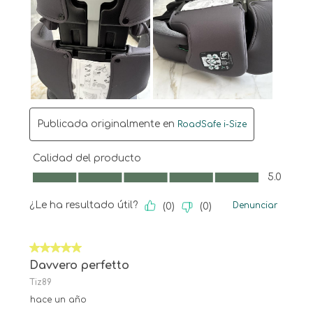
Publicada originalmente en
RoadSafe i-Size
Calidad del producto
Calidad del producto, 5.0 de 5
5.0
¿Le ha resultado útil?
Denunciar
(
0
)
(
0
)
5 de 5 estrellas.
Davvero perfetto
Tiz89
hace un año