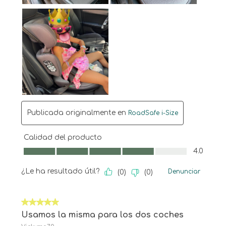
Publicada originalmente en
RoadSafe i-Size
Calidad del producto
Calidad del producto, 4.0 de 5
4.0
¿Le ha resultado útil?
Denunciar
(
0
)
(
0
)
5 de 5 estrellas.
Usamos la misma para los dos coches