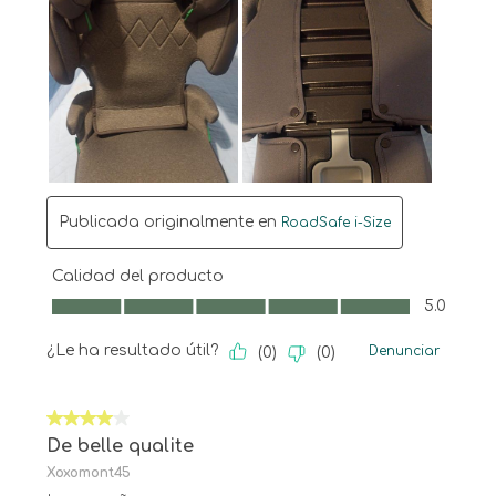
Publicada originalmente en
RoadSafe i-Size
Calidad del producto
Calidad del producto, 5.0 de 5
5.0
¿Le ha resultado útil?
Denunciar
(
0
)
(
0
)
4 de 5 estrellas.
De belle qualite
Xoxomont45