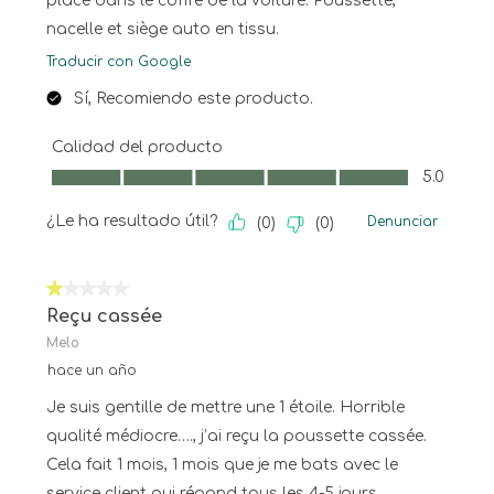
place dans le coffre de la voiture. Poussette,
nacelle et siège auto en tissu.
Traducir con Google
Sí, Recomiendo este producto.
Calidad del producto
Calidad del producto, 5.0 de 5
5.0
¿Le ha resultado útil?
Denunciar
(
0
)
(
0
)
1 de 5 estrellas.
Reçu cassée
Melo
hace un año
Je suis gentille de mettre une 1 étoile. Horrible
qualité médiocre…., j’ai reçu la poussette cassée.
Cela fait 1 mois, 1 mois que je me bats avec le
service client qui répond tous les 4-5 jours.