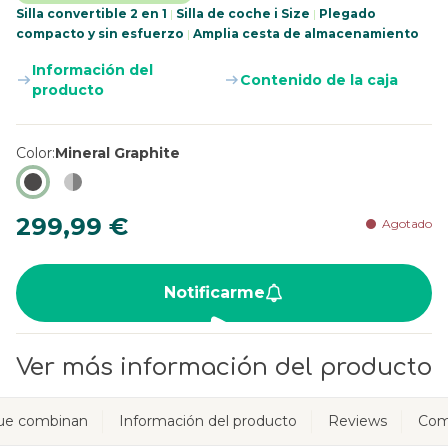
Silla convertible 2 en 1
|
Silla de coche i Size
|
Plegado
compacto y sin esfuerzo
|
Amplia cesta de almacenamiento
Información del
Contenido de la caja
producto
Color
Mineral Graphite
299,99 €
Agotado
Notificarme
Ver más información del producto
ue combinan
Información del producto
Reviews
Com