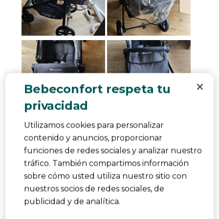
Bebeconfort respeta tu
privacidad
Utilizamos cookies para personalizar
Calidad del producto
contenido y anuncios, proporcionar
Calidad del producto, 5.0 de 5
funciones de redes sociales y analizar nuestro
5.0
tráfico. También compartimos información
¿Le ha resultado útil?
Denunciar
(
2
)
(
0
)
sobre cómo usted utiliza nuestro sitio con
nuestros socios de redes sociales, de
5 de 5 estrellas.
publicidad y de analítica.
J'adore