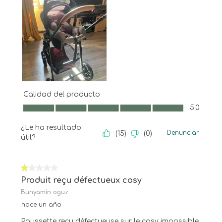
Calidad del producto
Calidad del producto, 5.0 de 5
5.0
¿Le ha resultado
Denunciar
(
15
)
(
0
)
útil?
1 de 5 estrellas.
Produit reçu défectueux cosy
Bunyamin oguz
hace un año
Poussette reçu défectueuse sur le cosy impossible