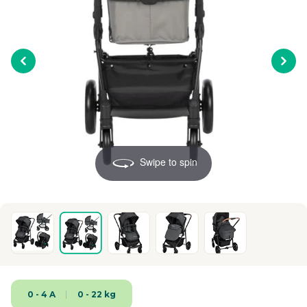
Swipe to spin
0 - 4 A
0 - 22 kg