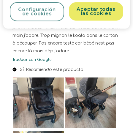
Justine-Islem
Aceptar todas
Configuración
hace un año
las cookies
de cookies
La poussette est trop bien, bien pensée, facile à
pile et monter. Le simili cuir au niveau de la prise en
main j'adore. Trop mignon le koala dans le carton
à découper. Pas encore testé car bébé n'est pas
encore là mais déjà j'adore.
Traducir con Google
Sí, Recomiendo este producto.