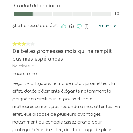
Calidad del producto
Calidad del producto, 1.0 de 5
1.0
¿Le ha resultado útil?
Denunciar
(
2
)
(
1
)
3 de 5 estrellas.
De belles promesses mais qui ne remplit
pas mes espérances
Naisticoeur
hace un año
Reçu il y a 15 jours, le trio semblait prometteur. En
effet, dotée d'éléments élégants notamment la
poignée en simili cuir, la poussette n à
malheureusement pas répondu à mes attentes. En
effet, elle dispose de plusieurs avantages
notamment du canopie assez grand pour
protéger bébé du soleil, de l habillage de pluie