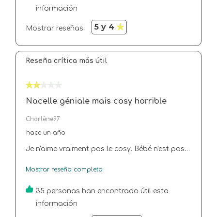
n'est pas encore là mais déjà j'adore.
información
5 y 4
Mostrar reseñas: 
Reseña crítica más útil
2 de 5 estrellas.
Nacelle géniale mais cosy horrible
Charlène97
hace un año
Je n'aime vraiment pas le cosy. Bébé n'est pas
confortable. Surtout qu'il est potelé. Il est à
Mostrar reseña completa
l'étroit . Le cosy me fait regretter mon achat
35 personas han encontrado útil esta
información