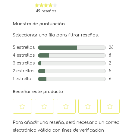
49 reseñas
Muestra de puntuación
Seleccionar una fila para filtrar reseñas.
5 estrellas
estrellas
28
28 reseñas c
4 estrellas
estrellas
8
8 reseñas co
3 estrellas
estrellas
2
2 reseñas co
2 estrellas
estrellas
5
5 reseñas co
1 estrella
estrellas
6
6 reseñas co
Reseñar este producto
Seleccionar
Seleccionar
Seleccionar
Seleccionar
Seleccionar
para
para
para
para
para
Para añadir una reseña, será necesario un correo
calificar
calificar
calificar
calificar
calificar
electrónico válido con fines de verificación
el
el
el
el
el