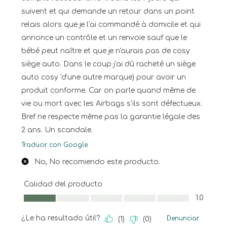
suivent et qui demande un retour dans un point
relais alors que je l'ai commandé à domicile et qui
annonce un contrôle et un renvoie sauf que le
bébé peut naître et que je n'aurais pas de cosy
siège auto. Dans le coup j'ai dû racheté un siège
auto cosy 'd'une autre marque) pour avoir un
produit conforme. Car on parle quand même de
vie ou mort avec les Airbags s'ils sont défectueux.
Bref ne respecte même pas la garantie légale des
2 ans. Un scandale.
Traducir con Google
No, No recomiendo este producto.
Calidad del producto
Calidad del producto, 1.0 de 5
1.0
¿Le ha resultado útil?
Denunciar
(
1
)
(
0
)