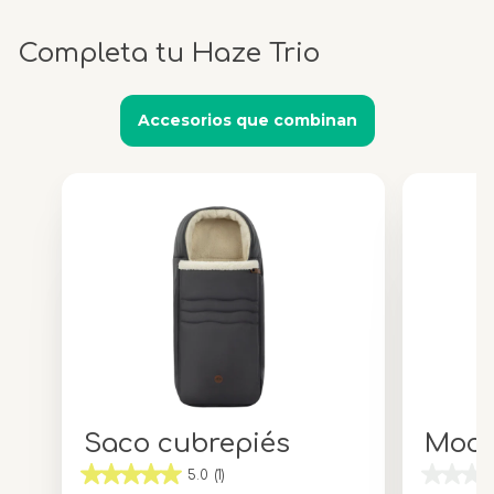
Completa tu Haze Trio
Accesorios que combinan
Saco cubrepiés
Moch
5.0
(1)