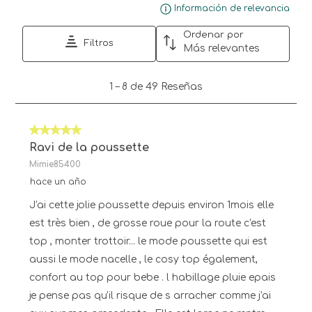
Mue
Información de relevancia
Ordenar por
Filtros
Más relevantes
1
1
–
8 de 49
Reseñas
a
8
de
5 de 5 estrellas.
49
Reseñas.
Ravi de la poussette
Mimie85400
hace un año
J'ai cette jolie poussette depuis environ 1mois elle
est très bien , de grosse roue pour la route c'est
top , monter trottoir... le mode poussette qui est
aussi le mode nacelle , le cosy top également,
confort au top pour bebe . l habillage pluie epais
je pense pas qu'il risque de s arracher comme j'ai