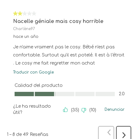
2 de 5 estrellas.
Nacelle géniale mais cosy horrible
Charlène97
hace un año
Je n'aime vraiment pas le cosy. Bébé n'est pas
confortable. Surtout qu'il est potelé. Il est à l'étroit
. Le cosy me fait regretter mon achat
Traducir con Google
Calidad del producto
Calidad del producto, 2.0 de 5
2.0
¿Le ha resultado
Denunciar
(
35
)
(
10
)
útil?
Anterior
Res
1
–
8 de 49
Reseñas
Siguien