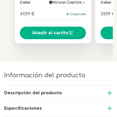
Color
Mineral Graphite
Color
49,99 €
39,99 €
Disponible
Añadir al carrito
A
Información del producto
Descripción del producto
Especificaciones