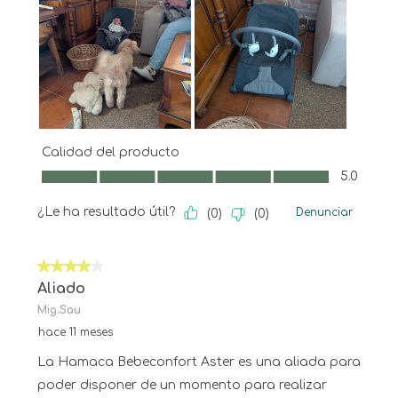
Calidad del producto
Calidad del producto, 5.0 de 5
5.0
¿Le ha resultado útil?
Denunciar
(
0
)
(
0
)
4 de 5 estrellas.
Aliado
Mig.Sau
hace 11 meses
La Hamaca Bebeconfort Aster es una aliada para
poder disponer de un momento para realizar