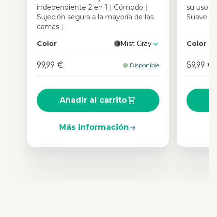
independiente 2 en 1
|
Cómodo
|
su uso
|
F
Sujeción segura a la mayoría de las
Suave y
camas
|
Color
Mist Gray
Color
99,99 €
59,99 €
Disponible
Añadir al carrito
A
Más información
M