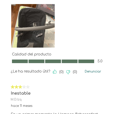
Calidad del producto
Calidad del producto, 5.0 de 5
5.0
¿Le ha resultado útil?
Denunciar
(
0
)
(
0
)
3 de 5 estrellas.
Inestable
M.D.Izq
hace 11 meses