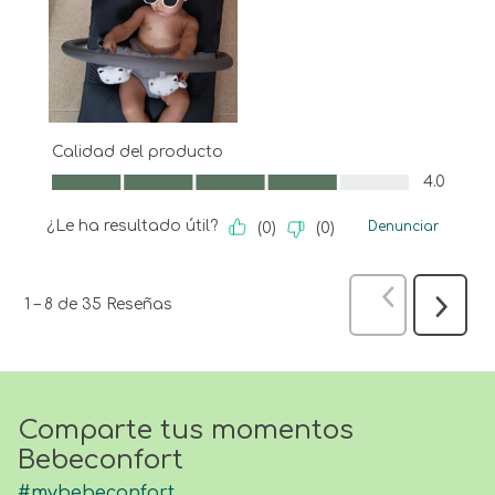
Calidad del producto
Calidad del producto, 4.0 de 5
4.0
¿Le ha resultado útil?
Denunciar
(
0
)
(
0
)
Anterior
Res
1
–
8 de 35
Reseñas
Siguien
Reseña
Comparte tus momentos
Bebeconfort
#mybebeconfort