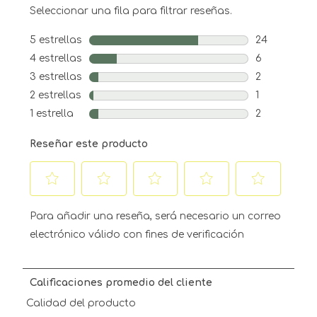
Seleccionar una fila para filtrar reseñas.
5 estrellas
estrellas
24
24 reseñas c
4 estrellas
estrellas
6
6 reseñas co
3 estrellas
estrellas
2
2 reseñas co
2 estrellas
estrellas
1
1 reseña con
1 estrella
estrellas
2
2 reseñas co
Reseñar este producto
Seleccionar
Seleccionar
Seleccionar
Seleccionar
Seleccionar
para
para
para
para
para
Para añadir una reseña, será necesario un correo
calificar
calificar
calificar
calificar
calificar
electrónico válido con fines de verificación
el
el
el
el
el
artículo
artículo
artículo
artículo
artículo
con
con
con
con
con
Calificaciones promedio del cliente
1
2
3
4
5
estrella
estrellas.
estrellas.
estrellas.
estrellas.
Calidad del producto
Esta
Esta
Esta
Esta
Esta