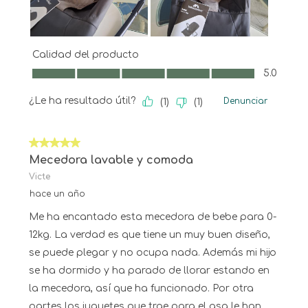
Calidad del producto
Calidad del producto, 5.0 de 5
5.0
¿Le ha resultado útil?
Denunciar
(
1
)
(
1
)
5 de 5 estrellas.
Mecedora lavable y comoda
Victe
hace un año
Me ha encantado esta mecedora de bebe para 0-
12kg. La verdad es que tiene un muy buen diseño,
se puede plegar y no ocupa nada. Además mi hijo
se ha dormido y ha parado de llorar estando en
la mecedora, así que ha funcionado. Por otra
partes los juguetes que trae para el asa le han