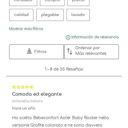
calidad
plegable
lavado
Mostrar más filtros
Mue
Información de relevancia
Ordenar por
Filtros
Más relevantes
1
1
–
8 de 35
Reseñas
a
8
de
5 de 5 estrellas.
35
Reseñas.
Comoda ed elegante
antonella.molaro
hace un año
Ho scelto Bebeconfort Aster Baby Rocker nella
versione Grafite colorato e ne sono davvero