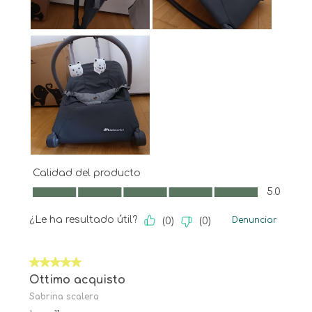
Calidad del producto
Calidad del producto, 5.0 de 5
5.0
¿Le ha resultado útil?
Denunciar
(
0
)
(
0
)
5 de 5 estrellas.
Ottimo acquisto
Sabrina scalera