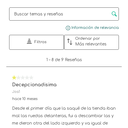
formulario
formulario
formulario
formulario
formulario
de
de
de
de
de
Región de búsqueda de temas y reseñas
envío.
envío.
envío.
envío.
envío.
Mue
Información de relevancia
Ordenar por
Filtros
Más relevantes
1
1
–
8 de 9
Reseñas
a
8
de
1 de 5 estrellas.
9
Reseñas.
Decepcionadisima
Joa1
hace 10 meses
Desde el primer día que la saqué de la tienda iban
mal las ruedas delanteras, fui a descambiar las y
me dieron otra del lado izquierdo y va igual de