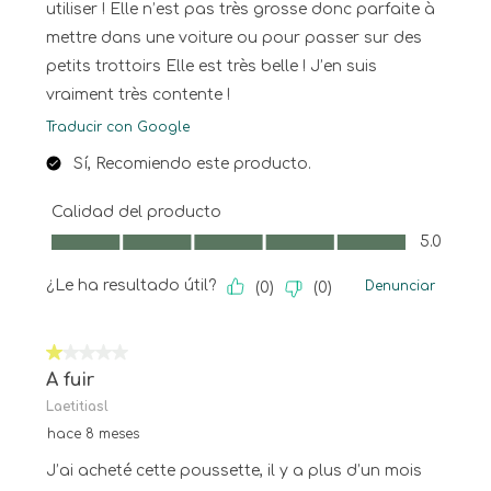
utiliser ! Elle n’est pas très grosse donc parfaite à
mettre dans une voiture ou pour passer sur des
petits trottoirs Elle est très belle ! J’en suis
vraiment très contente !
Traducir con Google
Sí, Recomiendo este producto.
Calidad del producto
Calidad del producto, 5.0 de 5
5.0
¿Le ha resultado útil?
Denunciar
(
0
)
(
0
)
1 de 5 estrellas.
A fuir
Laetitiasl
hace 8 meses
J’ai acheté cette poussette, il y a plus d’un mois