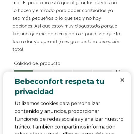
mal. El problema está que al girar las ruedas no
lo hacen y e mirado para poder cambiarlas ya
sea más pequeñas o lo que sea y no hay
opciones. Así que estoy muy disgustada porque
tiré una que me iba bien y para el poco uso que la
Iba a dar ya que mi hijo es grande. Una decepción
total.
Calidad del producto
Calidad del producto, 1.0 de 5
1.0
Bebeconfort respeta tu
¿Le ha resultado útil?
Denunciar
(
1
)
(
0
)
privacidad
4 de 5 estrellas.
Utilizamos cookies para personalizar
Pratique et légère
contenido y anuncios, proporcionar
Elo44
funciones de redes sociales y analizar nuestro
hace un año
tráfico. También compartimos información