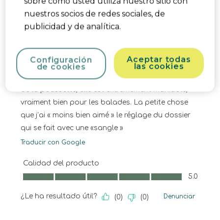
sobre cómo usted utiliza nuestro sitio con
La poussette arrive dans un carton très bien
nuestros socios de redes sociales, de
emballé et protégé. Les roues sont à monter soi
publicidad y de analítica.
même, j’avoue avoir eu peur du temps que j’allais
passer à faire ça mais tout ce « clip » et en 5
minutes c’est fait ! Les accessoires sont un plus,
Aceptar todas
Configuración
petite tablette et le panier en dessous est
las cookies
de cookies
vraiment grand. Étonnée également de la légèreté
de la poussette, elle est extrêmement maniable,
vraiment bien pour les balades. La petite chose
que j’ai « moins bien aimé » le réglage du dossier
qui se fait avec une «sangle »
Traducir con Google
Calidad del producto
Calidad del producto, 5.0 de 5
5.0
¿Le ha resultado útil?
Denunciar
(
0
)
(
0
)