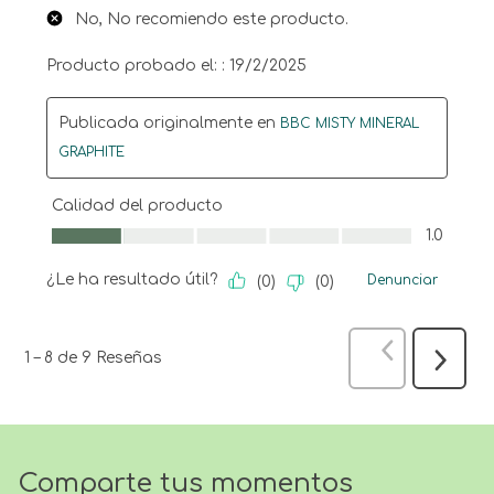
No, No recomiendo este producto.
Producto probado el: :
19/2/2025
Publicada originalmente en
BBC MISTY MINERAL
GRAPHITE
Calidad del producto
Calidad del producto, 1.0 de 5
1.0
¿Le ha resultado útil?
Denunciar
(
0
)
(
0
)
Anterior
Res
1
–
8 de 9
Reseñas
Siguien
Reseña
Comparte tus momentos