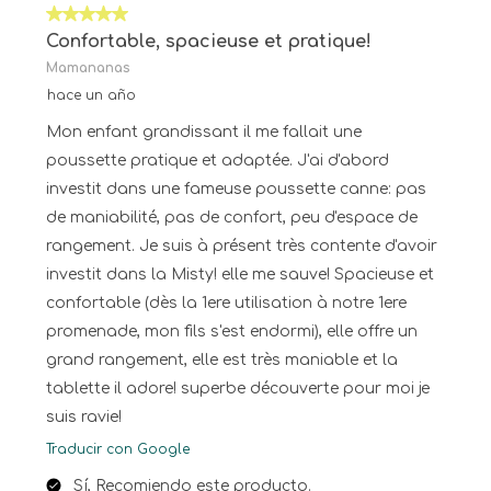
5 de 5 estrellas.
Confortable, spacieuse et pratique!
Mamananas
hace un año
Mon enfant grandissant il me fallait une
poussette pratique et adaptée. J'ai d'abord
investit dans une fameuse poussette canne: pas
de maniabilité, pas de confort, peu d'espace de
rangement. Je suis à présent très contente d'avoir
investit dans la Misty! elle me sauve! Spacieuse et
confortable (dès la 1ere utilisation à notre 1ere
promenade, mon fils s'est endormi), elle offre un
grand rangement, elle est très maniable et la
tablette il adore! superbe découverte pour moi je
suis ravie!
Traducir con Google
Sí, Recomiendo este producto.