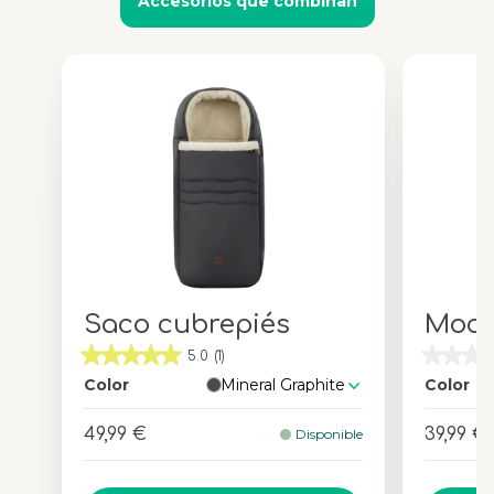
Accesorios que combinan
Saco cubrepiés
Moch
5.0
(1)
Color
Mineral Graphite
Color
49,99 €
39,99 €
Disponible