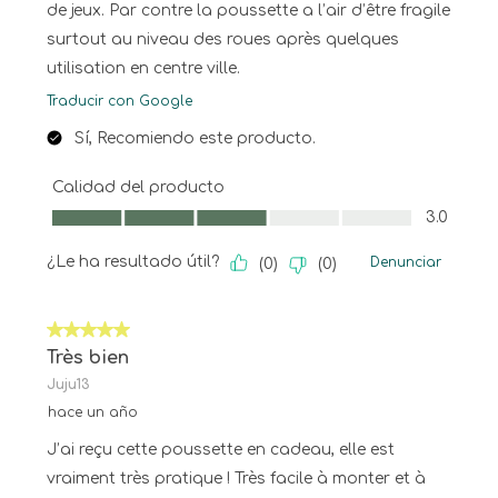
de jeux. Par contre la poussette a l’air d’être fragile
surtout au niveau des roues après quelques
utilisation en centre ville.
Traducir con Google
Sí, Recomiendo este producto.
Calidad del producto
Calidad del producto, 3.0 de 5
3.0
¿Le ha resultado útil?
Denunciar
(
0
)
(
0
)
5 de 5 estrellas.
Très bien
Juju13
hace un año
J’ai reçu cette poussette en cadeau, elle est
vraiment très pratique ! Très facile à monter et à