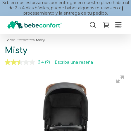
Si bien nos esforzamos por entregar en nuestro plazo habitual
de 2 a 4 días hábiles, puede haber algunos retrasos en el
procesamiento y la entrega de tu pedido.
Buscar
My Cart
Home
Cochecitos
Misty
Misty
Escriba una reseña
2.4
(9)
Lea
9
reseñas.
Skip
Skip
Enlace
to
to
en
the
the
la
misma
end
beginning
página.
of
of
the
the
images
images
gallery
gallery