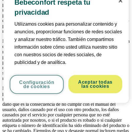
Bebeconfort respeta tu
producto está libre de defectos en materiales y mano de obra en el
momento de la compra. En las condiciones mencionadas en el
privacidad
presente documento, esta garantía podrá ser reclamada por los
consumidores en los países en los que este producto ha sido vendido
Utilizamos cookies para personalizar contenido y
por una filial del Grupo Dorel o por un distribuidor autorizado o
minorista (1).
anuncios, proporcionar funciones de redes sociales
y analizar nuestro tráfico. También compartimos
Nuestra garantía de 24 meses cubre todos los defectos de fabricación
en materiales y mano de obra cuando se utiliza en condiciones
información sobre cómo usted utiliza nuestro sitio
normales y de acuerdo con nuestro manual de usuario para un
con nuestros socios de redes sociales, de
período de 24 meses desde la fecha de la compra original por el
publicidad y de analítica.
primer cliente del usuario final. Para solicitar reparaciones o piezas
de repuesto bajo garantía por defectos en materiales y mano de obra
se debe presentar el comprobante de compra, hecha dentro de los 24
meses anteriores a la solicitud de servicio.
Aceptar todas
Configuración
las cookies
de cookies
Nuestra garantía de 24 meses no se aplica a los defectos causados ​​
por el desgaste normal, daños causados ​​por accidentes, uso abusivo,
negligencia, incendio, el contacto del líquido u otra causa externa,
daño que es la consecuencia de no cumplir con el manual del
usuario, daños causado por el uso con otro producto, los daños
causados ​​por el servicio por cualquier persona que no esté
autorizada por nosotros, o si el producto es robado o si cualquier
etiqueta o número de identificación ha sido eliminado del producto o
se ha cambiado. Ejemplos de uso y desgaste normal incluyen ruedas