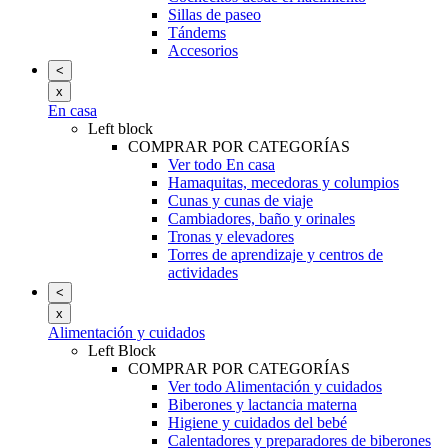
Sillas de paseo
Tándems
Accesorios
<
x
En casa
Left block
COMPRAR POR CATEGORÍAS
Ver todo En casa
Hamaquitas, mecedoras y columpios
Cunas y cunas de viaje
Cambiadores, baño y orinales
Tronas y elevadores
Torres de aprendizaje y centros de
actividades
<
x
Alimentación y cuidados
Left Block
COMPRAR POR CATEGORÍAS
Ver todo Alimentación y cuidados
Biberones y lactancia materna
Higiene y cuidados del bebé
Calentadores y preparadores de biberones