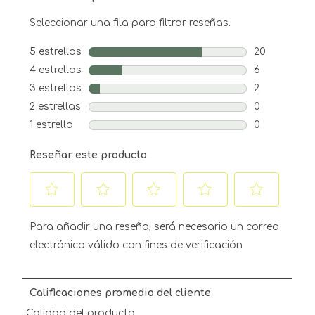
Seleccionar una fila para filtrar reseñas.
5 estrellas
estrellas
20
20 reseñas c
4 estrellas
estrellas
6
6 reseñas co
3 estrellas
estrellas
2
2 reseñas co
2 estrellas
estrellas
0
0 reseñas co
1 estrella
estrellas
0
0 reseñas co
Reseñar este producto
Seleccionar
Seleccionar
Seleccionar
Seleccionar
Seleccionar
para
para
para
para
para
Para añadir una reseña, será necesario un correo
calificar
calificar
calificar
calificar
calificar
electrónico válido con fines de verificación
el
el
el
el
el
artículo
artículo
artículo
artículo
artículo
con
con
con
con
con
Calificaciones promedio del cliente
1
2
3
4
5
estrella
estrellas.
estrellas.
estrellas.
estrellas.
Calidad del producto