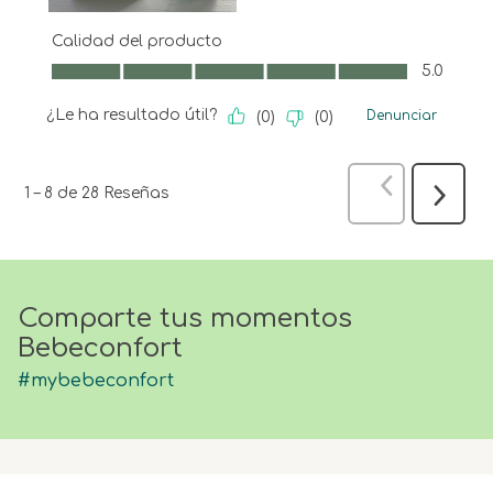
Calidad del producto
Calidad del producto, 5.0 de 5
5.0
¿Le ha resultado útil?
Denunciar
(
0
)
(
0
)
Anterior
Res
1
–
8 de 28
Reseñas
Siguien
Reseña
Comparte tus momentos
Bebeconfort
#mybebeconfort