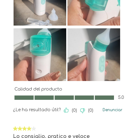
Calidad del producto
Calidad del producto, 5.0 de 5
5.0
¿Le ha resultado útil?
Denunciar
(
0
)
(
0
)
4 de 5 estrellas.
Lo consiglio, pratico e veloce