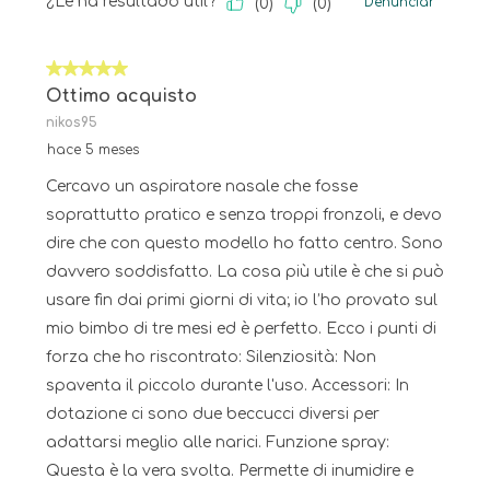
¿Le ha resultado útil?
Denunciar
(
0
)
(
0
)
5 de 5 estrellas.
Ottimo acquisto
nikos95
hace 5 meses
Cercavo un aspiratore nasale che fosse
soprattutto pratico e senza troppi fronzoli, e devo
dire che con questo modello ho fatto centro. Sono
davvero soddisfatto. La cosa più utile è che si può
usare fin dai primi giorni di vita; io l’ho provato sul
mio bimbo di tre mesi ed è perfetto. Ecco i punti di
forza che ho riscontrato: Silenziosità: Non
spaventa il piccolo durante l'uso. Accessori: In
dotazione ci sono due beccucci diversi per
adattarsi meglio alle narici. Funzione spray:
Questa è la vera svolta. Permette di inumidire e