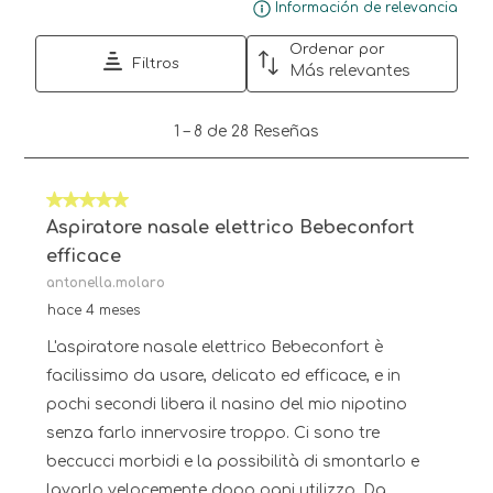
Mue
Información de relevancia
Ordenar por
Filtros
Más relevantes
1
1
–
8 de 28
Reseñas
a
8
de
5 de 5 estrellas.
28
Reseñas.
Aspiratore nasale elettrico Bebeconfort
efficace
antonella.molaro
hace 4 meses
L'aspiratore nasale elettrico Bebeconfort è
facilissimo da usare, delicato ed efficace, e in
pochi secondi libera il nasino del mio nipotino
senza farlo innervosire troppo. Ci sono tre
beccucci morbidi e la possibilità di smontarlo e
lavarlo velocemente dopo ogni utilizzo. Da