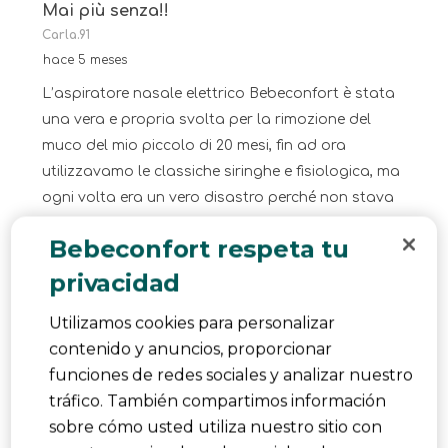
Mai più senza!!
Carla.91
hace 5 meses
L’aspiratore nasale elettrico Bebeconfort è stata
una vera e propria svolta per la rimozione del
muco del mio piccolo di 20 mesi, fin ad ora
utilizzavamo le classiche siringhe e fisiologica, ma
ogni volta era un vero disastro perché non stava
un attimo fermo. Funziona in due passaggi , prima
Bebeconfort respeta tu
spruzzando per ammorbidire il muco e poi
privacidad
aspirando silenziosamente per rimuoverlo. Con
l’aspiratore escono due ricambi, una misura da
Utilizamos cookies para personalizar
neonato e una da bambino piccolo,inoltre sono
contenido y anuncios, proporcionar
facilmente lavabili e sterilizzati a 70 gradi . Mai più
funciones de redes sociales y analizar nuestro
senza !!!
tráfico. También compartimos información
Traducir con Google
sobre cómo usted utiliza nuestro sitio con
Sí, Recomiendo este producto.